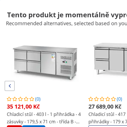
Tento produkt je momentálně vypr
Recommended alternatives, selected based on your
Potřeby pro trh
Zařízení na vaření
Kuchyňský nábytek
Kuchy
Chladicí zařízení
Vybavení baru
Řeznické potřeby
Mycí techn
Výhodné slevy pro Vaši firmu
Začněte šetřit
/
expondo
/
Gastronomické vybavení
/
Chladicí za
Žádné
Ohodnoťte tento produkt
jako první
recenze
|
Číslo položky:
EX10013281
Model:
RCRB-1D2DR280
(0)
(0)
Chladicí stůl na kolečkách - 280 l -
35 121,00 Kč
27 689,00 Kč
1 přihrádka / 2 zásuvky - 136 x 70
Chladicí stůl - 403 l - 1 přihrádka - 4
Chladicí stůl - 417 
cm - třída B - ušlechtilá ocel - Royal
zásuvky - 179,5 x 71 cm - třída B -
přihrádky - 179 x 