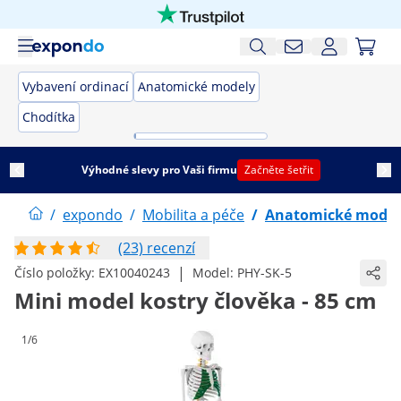
Vybavení ordinací
Anatomické modely
Chodítka
Výhodné slevy pro Vaši firmu
Začněte šetřit
/
expondo
/
Mobilita a péče
/
Anatomické model
(23) recenzí
|
Číslo položky:
EX10040243
Model:
PHY-SK-5
Mini model kostry člověka - 85 cm
1/6