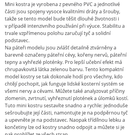
Mini kostra je vyrobena z pevného PVC a jednotlivé
části jsou spojeny vysoce kvalitními dráty a šrouby,
takže se tento model bude těšit dlouhé životnosti i
v případě intenzivního používání při výuce. Stabilitu a
trvale vzpřímenou polohu zaručují tyč a solidní
podstavec.
Na páteři modelu jsou zvlášť detailně ztvárněny a
barevně označeny páteřní cévy, kořeny nervů, páteřní
tepny a vyhřezlé ploténky. Pro lepší učební efekt má
chrupavkovitá látka zelenou barvu. Tento kompaktní
model kostry se tak dokonale hodí pro všechny, kdo
chtějí pochopit, jak funguje lidské kosterní systém se
všemi nervy a cévami. Můžete také analyzovat příčiny
zlomenin, zvrtnutí, vyhřeznutí plotének a úlomků kostí.
Tuto mini kostru sestavíte snadno a rychle: jednoduše
sešroubujte její části, namontujte je na podpěrnou tyč
a upevněte je na podstavec. Naopak třídílnou lebku a
končetiny lze od kostry snadno odpojit a můžete si je
pak prohlížet ze všech stran.