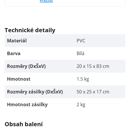
Přečíst
zpracování a realistické detaily ho dělají
nenahraditelným. Je to praktická a
poutavá učební pomůcka, kterou vřele
doporučuji!
Technické detaily
Materiál
PVC
Barva
Bílá
Rozměry (DxŠxV)
20 x 15 x 83 cm
Hmotnost
1.5 kg
Rozměry zásilky (DxŠxV)
50 x 25 x 17 cm
Hmotnost zásilky
2 kg
Obsah balení