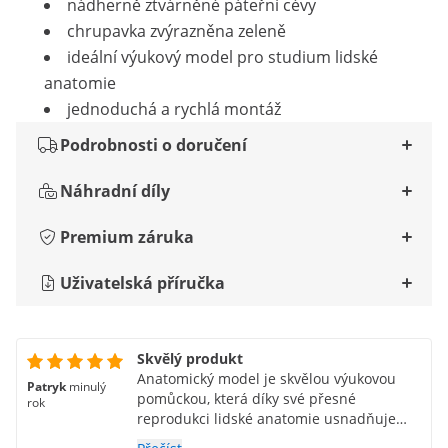
nádherně ztvárněné páteřní cévy
chrupavka zvýrazněna zeleně
ideální výukový model pro studium lidské
anatomie
jednoduchá a rychlá montáž
Podrobnosti o doručení
Náhradní díly
Premium záruka
Uživatelská příručka
Skvělý produkt
Anatomický model je skvělou výukovou
Patryk
minulý
pomůckou, která díky své přesné
rok
reprodukci lidské anatomie usnadňuje
výuku biologie. Jeho vysoce kvalitní