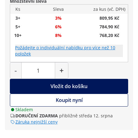
Množstevní sleva
Ks
Sleva
za kus (vč. DPH)
3+
3%
809,95 Kč
5+
6%
784,90 Kč
10+
8%
768,20 Kč
Požádejte o individuální nabídku pro více než 10
položek
Počet
-
+
Vložit do košíku
Koupit nyní
Skladem
DORUČENÍ ZDARMA
přibližně středa 12. srpna
Záruka nejnižší ceny