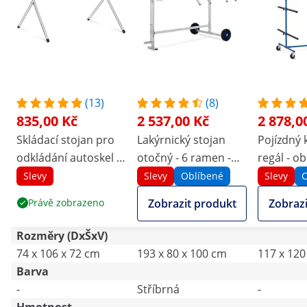
(13)
(8)
835,00 Kč
2 537,00 Kč
2 878,0
Skládací stojan pro
Lakýrnický stojan
Pojízdný 
odkládání autoskel -
otočný - 6 ramen -
regál - o
220 kg
360° - 90 kg
6 konzolí 
Slevy
Slevy
Oblíbené
Slevy
O
Právě zobrazeno
Zobrazit produkt
Zobrazi
Rozměry (DxŠxV)
74 x 106 x 72 cm
193 x 80 x 100 cm
117 x 120
Barva
-
Stříbrná
-