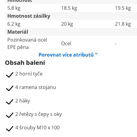
Hmotnost
5.8 kg
18.5 kg
19.5 kg
Hmotnost zásilky
6.2 kg
20 kg
21.8 kg
Materiál
Pozinkovaná ocel
Ocel
-
EPE pěna
Porovnat více atributů
Obsah balení
2 horní tyče
4 ramena stojanu
2 háky
2 řetězy s čepy s oky
4 šrouby M10 x 100