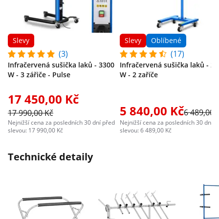
Slevy
Slevy
Oblíbené
(3)
(17)
Infračervená sušička laků - 3300
Infračervená sušička laků - 2
W - 3 zářiče - Pulse
W - 2 zaříče
17 450,00 Kč
5 840,00 Kč
6 489,00 
17 990,00 Kč
Nejnižší cena za posledních 30 dní před
Nejnižší cena za posledních 30 dní p
slevou: 17 990,00 Kč
slevou: 6 489,00 Kč
Technické detaily