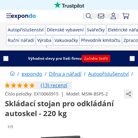
Autopříslušenství
Dílenské vybavení
Svářečky
Elektrické nář
Ruční nářadí
Výroba
Vakuovačky
Převodník kmitočtu
Zpraco
Výhodné slevy pro Vaši firmu
Začněte šetřit
/
expondo
/
Dílna a nářadí
/
Autopříslušenství
/
(13) recenzí
|
Číslo položky:
EX10060915
Model:
MSW-BSPS-2
Skládací stojan pro odkládání
autoskel - 220 kg
1/3