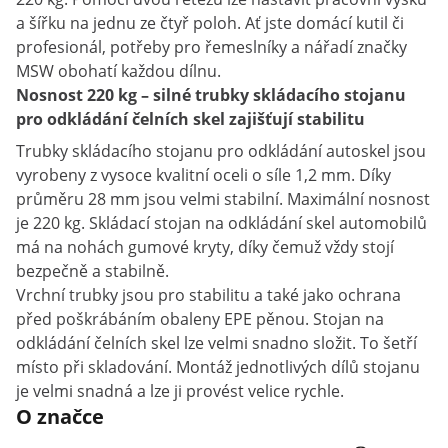
a šířku na jednu ze čtyř poloh. Ať jste domácí kutil či
profesionál, potřeby pro řemeslníky a nářadí značky
MSW obohatí každou dílnu.
Nosnost 220 kg – silné trubky skládacího stojanu
pro odkládání čelních skel zajišťují stabilitu
Trubky skládacího stojanu pro odkládání autoskel jsou
vyrobeny z vysoce kvalitní oceli o síle 1,2 mm. Díky
průměru 28 mm jsou velmi stabilní. Maximální nosnost
je 220 kg. Skládací stojan na odkládání skel automobilů
má na nohách gumové kryty, díky čemuž vždy stojí
bezpečně a stabilně.
Vrchní trubky jsou pro stabilitu a také jako ochrana
před poškrábáním obaleny EPE pěnou. Stojan na
odkládání čelních skel lze velmi snadno složit. To šetří
místo při skladování. Montáž jednotlivých dílů stojanu
je velmi snadná a lze ji provést velice rychle.
O značce