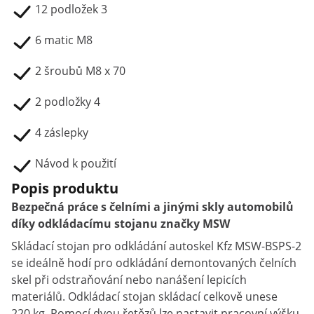
12 podložek 3
6 matic M8
2 šroubů M8 x 70
2 podložky 4
4 záslepky
Návod k použití
Popis produktu
Bezpečná práce s čelními a jinými skly automobilů
díky odkládacímu stojanu značky MSW
Skládací stojan pro odkládání autoskel Kfz MSW-BSPS-2
se ideálně hodí pro odkládání demontovaných čelních
skel při odstraňování nebo nanášení lepicích
materiálů. Odkládací stojan skládací celkově unese
220 kg. Pomocí dvou řetězů lze nastavit pracovní výšku