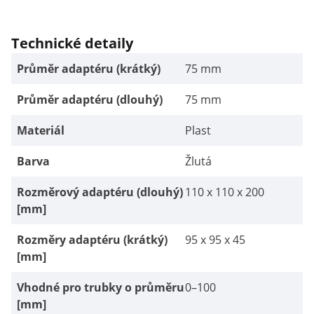
Technické detaily
Průměr adaptéru (krátký)
75 mm
Průměr adaptéru (dlouhý)
75 mm
Materiál
Plast
Barva
Žlutá
Rozměrový adaptéru (dlouhý)
110 x 110 x 200
[mm]
Rozměry adaptéru (krátký)
95 x 95 x 45
[mm]
Vhodné pro trubky o průměru
0–100
[mm]