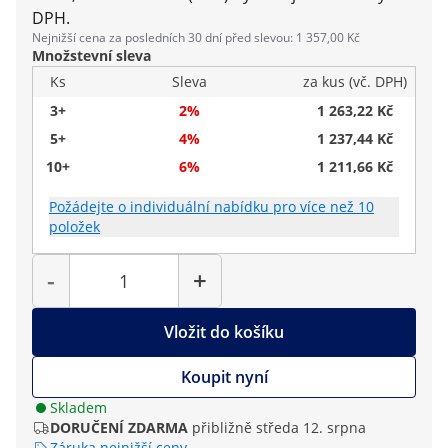
DPH.
Nejnižší cena za posledních 30 dní před slevou: 1 357,00 Kč
Množstevní sleva
Ks
Sleva
za kus (vč. DPH)
3+
2%
1 263,22 Kč
5+
4%
1 237,44 Kč
10+
6%
1 211,66 Kč
Požádejte o individuální nabídku pro více než 10
položek
Počet
-
+
Vložit do košíku
Koupit nyní
Skladem
DORUČENÍ ZDARMA
přibližně středa 12. srpna
Záruka nejnižší ceny