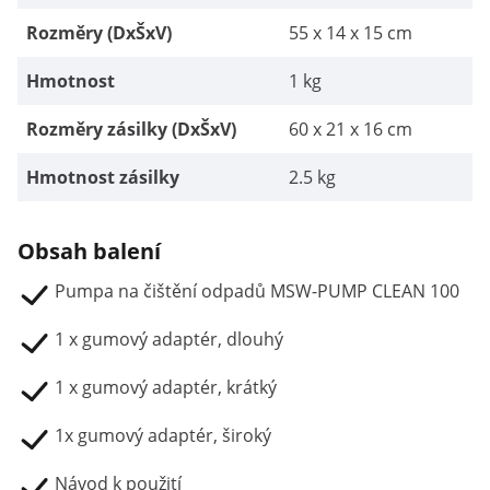
Rozměry (DxŠxV)
55 x 14 x 15 cm
Hmotnost
1 kg
Rozměry zásilky (DxŠxV)
60 x 21 x 16 cm
Hmotnost zásilky
2.5 kg
Obsah balení
Pumpa na čištění odpadů MSW-PUMP CLEAN 100
1 x gumový adaptér, dlouhý
1 x gumový adaptér, krátký
1x gumový adaptér, široký
Návod k použití