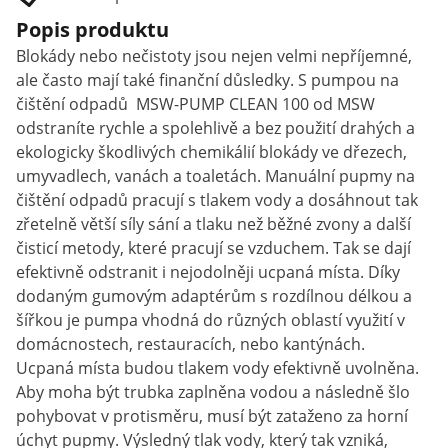
Popis produktu
Blokády nebo nečistoty jsou nejen velmi nepříjemné,
ale často mají také finanční důsledky. S pumpou na
čištění odpadů MSW-PUMP CLEAN 100 od MSW
odstraníte rychle a spolehlivě a bez použití drahých a
ekologicky škodlivých chemikálií blokády ve dřezech,
umyvadlech, vanách a toaletách. Manuální pupmy na
čištění odpadů pracují s tlakem vody a dosáhnout tak
zřetelně větší síly sání a tlaku než běžné zvony a další
čisticí metody, které pracují se vzduchem. Tak se dají
efektivně odstranit i nejodolněji ucpaná místa. Díky
dodaným gumovým adaptérům s rozdílnou délkou a
šířkou je pumpa vhodná do různých oblastí využití v
domácnostech, restauracích, nebo kantýnách.
Ucpaná místa budou tlakem vody efektivně uvolněna.
Aby moha být trubka zaplněna vodou a následně šlo
pohybovat v protisměru, musí být zataženo za horní
úchyt pupmy. Výsledný tlak vody, který tak vzniká,