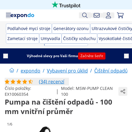
Podlahové mycí stroje
Generátory ozonu
Ultrazvukové čističk
Zametací stroje
Umyvadla
Čističky vzduchu
Vysokotlaké čisti
Výhodné slevy pro Vaši firmu
Začněte šetřit
/
expondo
/
Vybavení pro úklid
/
Čištění odpadů
(34) recenzí
Číslo položky:
Model:
MSW-PUMP CLEAN
|
EX10060354
100
Pumpa na čištění odpadů - 100
mm vnitřní průměr
1/6