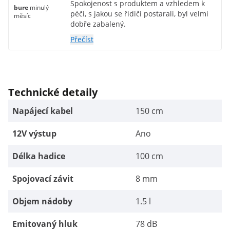
Spokojenost s produktem a vzhledem k
bure
minulý
péči, s jakou se řidiči postarali, byl velmi
měsíc
dobře zabalený.
Přečíst
Technické detaily
Napájecí kabel
150 cm
12V výstup
Ano
Délka hadice
100 cm
Spojovací závit
8 mm
Objem nádoby
1.5 l
Emitovaný hluk
78 dB