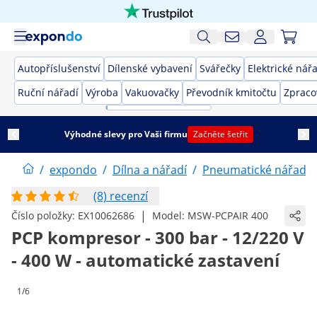
Autopříslušenství
Dílenské vybavení
Svářečky
Elektrické nář
Ruční nářadí
Výroba
Vakuovačky
Převodník kmitočtu
Zpraco
Výhodné slevy pro Vaši firmu
Začněte šetřit
/
expondo
/
Dílna a nářadí
/
Pneumatické nářadí
(8) recenzí
|
Číslo položky:
EX10062686
Model:
MSW-PCPAIR 400
PCP kompresor - 300 bar - 12/220 V
- 400 W - automatické zastavení
1/6