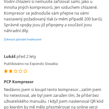
Vodní chlazení si nemusíte zařizovat sami, jako u
mnoha jiných kompresorů. Jen vzduchem chlazené.
Kompresor se jednoduše sám přepne na vámi
nastavený požadovaný tlak (v mém případě 200 barů).
Správné spojky jsou již připojeny a součástí jsou
náhradní díly.
Zobrazit původní hodnocení
Lukáš
před 2 lety
Publikováno na Expondo Slovakia
PCP Kompresor
Nedávno jsem si koupil tento kompresor...zatím jsem
ho netestoval, ale byl jsem zaražen tím, že přišel bez
uživatelského manuálu. I když jsem naskenoval QR kód
po kterém by mě mělo přesměrovat na online verzi