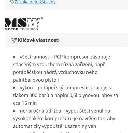
Záruka nejnižší ceny
Klíčové vlastnosti
všestrannost – PCP kompresor zásobuje
stlačeným vzduchem různá zařízení, např.
potápěčskou nádrž, vzduchovku nebo
paintballovou pistoli
výkon – potápěčský kompresor pracuje s
tlakem 300 barů a naplní 0,5l plynovou láhev za
cca 16 min
nenáročná údržba – vypouštěcí ventil na
vysokotlakém kompresoru je navržen tak, aby
automaticky vypouštěl usazeniny ven