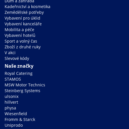
Dům a zahrada
Kadeřnictví a kosmetika
Zemědělské potřeby
Vybavení pro úklid
Vybavení kanceláře
Mobilita a péče
Vybavení hotelů
Sport a volný čas
Zboží z druhé ruky
V akci
Slevové kódy
Naše značky
Royal Catering
STAMOS
MSW Motor Technics
Steinberg Systems
ulsonix
hillvert
physa
Wiesenfield
Fromm & Starck
Uniprodo