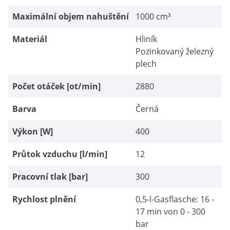
Maximální objem nahuštění
1000 cm³
Materiál
Hliník
Pozinkovaný železný
plech
Počet otáček [ot/min]
2880
Barva
Černá
Výkon [W]
400
Průtok vzduchu [l/min]
12
Pracovní tlak [bar]
300
Rychlost plnění
0,5-l-Gasflasche: 16 -
17 min von 0 - 300
bar