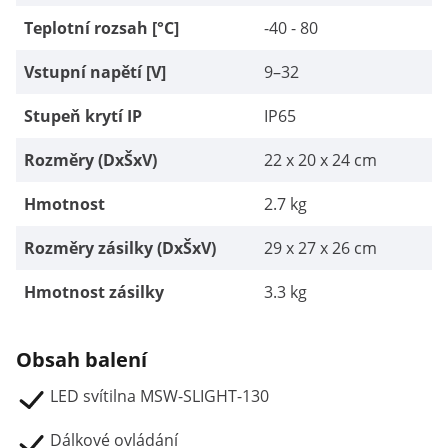
Teplotní rozsah [°C]
-40 - 80
Vstupní napětí [V]
9–32
Stupeň krytí IP
IP65
Rozměry (DxŠxV)
22 x 20 x 24 cm
Hmotnost
2.7 kg
Rozměry zásilky (DxŠxV)
29 x 27 x 26 cm
Hmotnost zásilky
3.3 kg
Obsah balení
LED svítilna MSW-SLIGHT-130
Dálkové ovládání