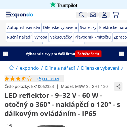
Autopříslušenství
Dílenské vybavení
Svářečky
Elektrické nář
Ruční nářadí
Výroba
Vakuovačky
Převodník kmitočtu
Zpraco
Výhodné slevy pro Vaši firmu
Začněte šetřit
/
expondo
/
Dílna a nářadí
/
Dílenské vybavení
/
(5) recenzí
|
Číslo položky:
EX10062323
Model:
MSW-SLIGHT-130
LED reflektor - 9–32 V - 60 W -
otočný o 360° - naklápěcí o 120° - s
dálkovým ovládáním - IP65
1/5