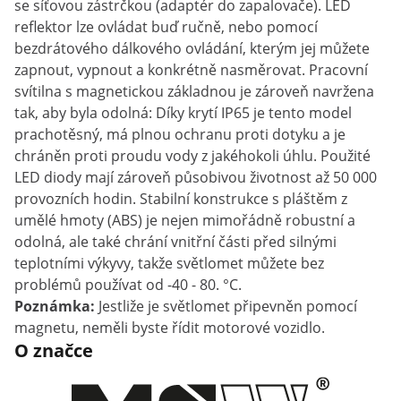
se síťovou zástrčkou (adaptér do zapalovače). LED
reflektor lze ovládat buď ručně, nebo pomocí
bezdrátového dálkového ovládání, kterým jej můžete
zapnout, vypnout a konkrétně nasměrovat. Pracovní
svítilna s magnetickou základnou je zároveň navržena
tak, aby byla odolná: Díky krytí IP65 je tento model
prachotěsný, má plnou ochranu proti dotyku a je
chráněn proti proudu vody z jakéhokoli úhlu. Použité
LED diody mají zároveň působivou životnost až 50 000
provozních hodin. Stabilní konstrukce s pláštěm z
umělé hmoty (ABS) je nejen mimořádně robustní a
odolná, ale také chrání vnitřní části před silnými
teplotními výkyvy, takže světlomet můžete bez
problémů používat od -40 - 80. °C.
Poznámka:
Jestliže je světlomet připevněn pomocí
magnetu, neměli byste řídit motorové vozidlo.
O značce