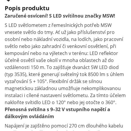
Popis produktu
Zaručené osvícení! S LED svítilnou značky MSW!
S LED světlometem z řemeslnických potřeb MSW
vnesete světlo do tmy. Ať už jako příslušenství pro
osobní nebo nákladní vozidla, na lodích, jako pracovní
světlo nebo jako zahradní či venkovní osvětlení, při
kempování nebo na výletech v terénu: LED reflektor
účelně osvětlí vaše okolí v mnoha oblastech až do
vzdálenosti 150 m. To zajišťuje dvanáct 5W LED diod
(typ 3535), které generují světelný tok 8500 lm s úhlem
vyzařování 5 + 105°. Flexibilní držák se silnou
magnetickou základnou umožňuje nekomplikovanou
instalaci i cílené nastavení světlometu. Za tímto účelem
nakloňte svítidlo LED o 120° nebo jej otočte o 360°.
Přenosná svítilna s 9–32 V vstupního napětí a
dálkovým ovládáním
Napájení je zajištěno pomocí 270 cm dlouhého kabelu