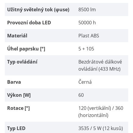
Užitný světelný tok (φuse)
8500 lm
Provozní doba LED
50000 h
Materiál
Plast ABS
Úhel paprsku [°]
5 + 105
Typ ovládání
Bezdrátové dálkové
ovládání (433 MHz)
Barva
Černá
Výkon [W]
60
Rotace [°]
120 (vertikální) / 360
(horizontální)
Typ LED
3535 / 5 W (12 kusů)