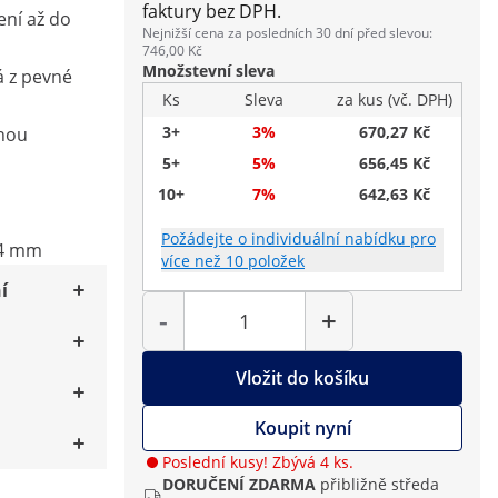
faktury bez DPH.
ení až do
Nejnižší cena za posledních 30 dní před slevou:
746,00 Kč
Množstevní sleva
á z pevné
Ks
Sleva
za kus (vč. DPH)
3+
3%
670,27 Kč
hou
5+
5%
656,45 Kč
10+
7%
642,63 Kč
Požádejte o individuální nabídku pro
14 mm
více než 10 položek
í
Počet
-
+
Vložit do košíku
Koupit nyní
Poslední kusy! Zbývá 4 ks.
DORUČENÍ ZDARMA
přibližně středa