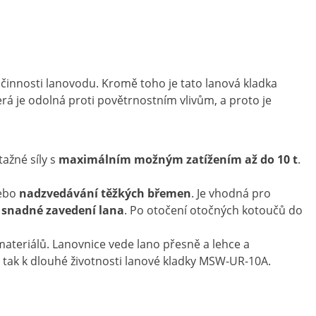
činnosti lanovodu. Kromě toho je tato lanová kladka
á je odolná proti povětrnostním vlivům, a proto je
ažné síly s
maximálním možným zatížením až do 10 t
.
ebo
nadzvedávání
těžkých břemen
. Je vhodná pro
k
snadné zavedení lana
. Po otočení otočných kotoučů do
 materiálů. Lanovnice vede lano přesně a lehce a
á tak k dlouhé životnosti lanové kladky MSW-UR-10A.