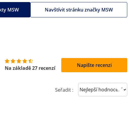
ukty MSW
Navštívit stránku značky MSW
Napište recenzi
Na základě 27 recenzí
Sort reviews
Seřadit :