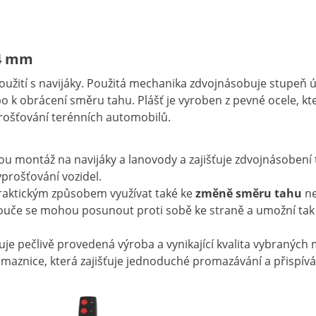
14 mm
užití s navijáky. Použitá mechanika zdvojnásobuje stupeň ú
 obrácení směru tahu. Plášť je vyroben z pevné ocele, kter
prošťování terénních automobilů.
 montáž na navijáky a lanovody a zajišťuje zdvojnásobení t
yprošťování vozidel.
praktickým způsobem využívat také ke
změně směru tahu
n
ouče se mohou posunout proti sobě ke straně a umožní ta
uje pečlivě provedená výroba a vynikající kvalita vybraných
é maznice, která zajišťuje jednoduché promazávání a přispív