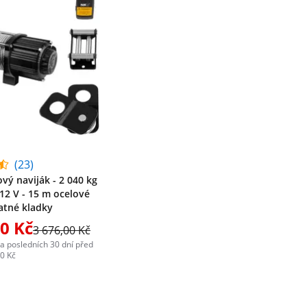
(23)
vý naviják - 2 040 kg
- 12 V - 15 m ocelové
ratné kladky
00 Kč
3 676,00 Kč
za posledních 30 dní před
00 Kč