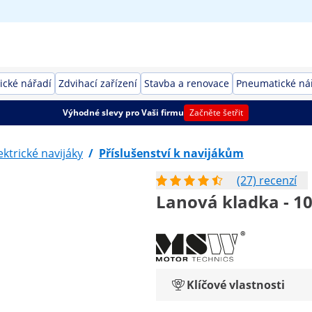
rické nářadí
Zdvihací zařízení
Stavba a renovace
Pneumatické ná
Výhodné slevy pro Vaši firmu
Začněte šetřit
ektrické navijáky
/
Příslušenství k navijákům
(27) recenzí
Lanová kladka - 1
Klíčové vlastnosti