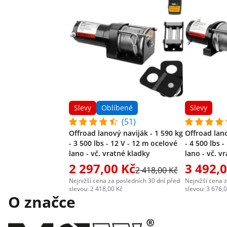
Slevy
Oblíbené
Slevy
(51)
Offroad lanový naviják - 1 590 kg
Offroad lano
- 3 500 lbs - 12 V - 12 m ocelové
- 4 500 lbs 
lano - vč. vratné kladky
lano - vč. v
2 297,00 Kč
3 492,
2 418,00 Kč
Nejnižší cena za posledních 30 dní před
Nejnižší cena 
slevou: 2 418,00 Kč
slevou: 3 676,
O značce