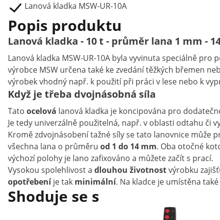
Lanová kladka MSW-UR-10A
Popis produktu
Lanová kladka - 10 t - průměr lana 1 mm - 
Lanová kladka MSW-UR-10A byla vyvinuta speciálně pro po
výrobce MSW určena také ke zvedání těžkých břemen nebo k
výrobek vhodný např. k použití při práci v lese nebo k vy
Když je třeba dvojnásobná síla
Tato
ocelová
lanová kladka je koncipována pro dodatečnou
Je tedy univerzálně použitelná, např. v oblasti odtahu či v
Kromě zdvojnásobení tažné síly se tato lanovnice může 
všechna lana o průměru
od 1 do 14 mm
. Oba otočné kot
výchozí polohy je lano zafixováno a můžete začít s prací.
Vysokou spolehlivost a
dlouhou životnost
výrobku zajišť
opotřebení
je tak
minimální
. Na kladce je umístěna tak
Shoduje se s