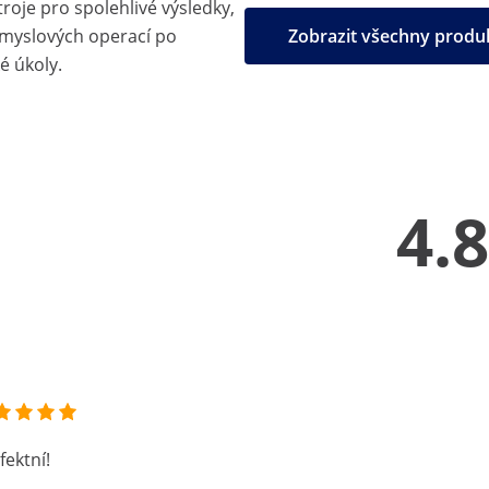
troje pro spolehlivé výsledky,
ůmyslových operací po
Zobrazit všechny prod
é úkoly.
4.8
fektní!