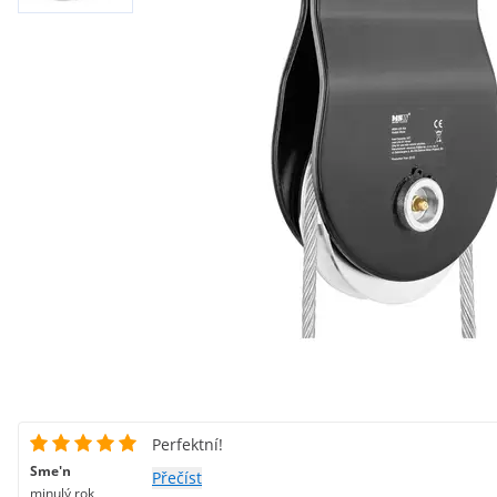
Perfektní!
Sme'n
Přečíst
minulý rok