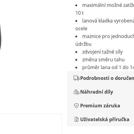
maximální možné zatíž
10 t
lanová kladka vyroben
ocele
maznice pro jednoduc
údržbu
zdvojení tažné síly
změna směru tahu
průměr lana od 1 do 
Podrobnosti o doručen
Náhradní díly
Premium záruka
Uživatelská příručka