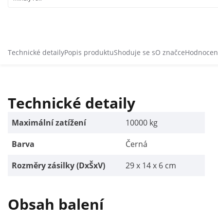
Technické detaily
Popis produktu
Shoduje se s
O značce
Hodnocení
Technické detaily
Maximální zatížení
10000 kg
Barva
Černá
Rozměry zásilky (DxŠxV)
29 x 14 x 6 cm
Obsah balení