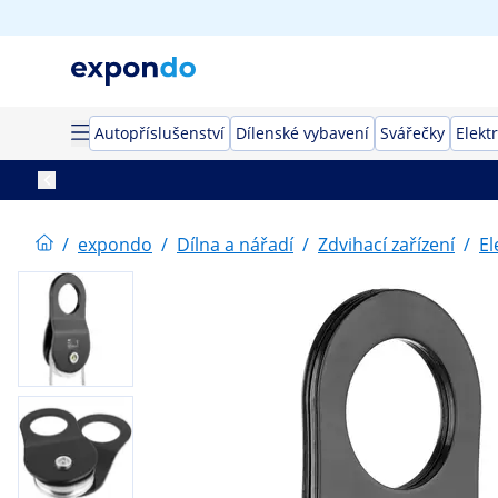
Autopříslušenství
Dílenské vybavení
Svářečky
Elekt
/
expondo
/
Dílna a nářadí
/
Zdvihací zařízení
/
El