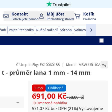
Kontakt
Můj účet
Košík
Potřebujete pomoc?
Přihlásit/registrovat
Pokladna
řadí
Pájecí technika
Ruční nářadí
Výroba
Vakuovačky
Převodník
|
Číslo položky:
EX10060188
Model:
MSW-UR-10A
0 t - průměr lana 1 mm - 14 mm
Slevy
Oblíbené
691,00 Kč
768,00 Kč
Omezená nabídka
571,07 Kč bez DPH (21%)
Vystavujeme