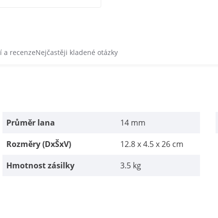
 a recenze
Nejčastěji kladené otázky
Průměr lana
14 mm
Rozměry (DxŠxV)
12.8 x 4.5 x 26 cm
Hmotnost zásilky
3.5 kg