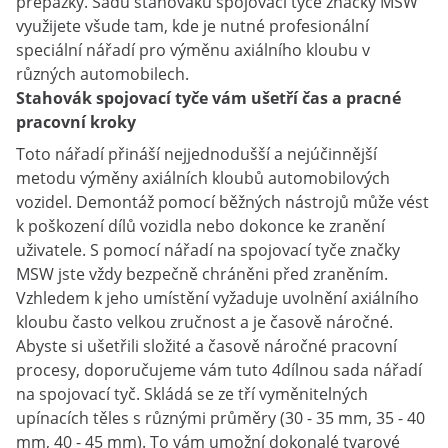
přepážky. Sadu stahováků spojovací tyče značky MSW
využijete všude tam, kde je nutné profesionální
speciální nářadí pro výměnu axiálního kloubu v
různých automobilech.
Stahovák spojovací tyče vám ušetří čas a pracné
pracovní kroky
Toto nářadí přináší nejjednodušší a nejúčinnější
metodu výměny axiálních kloubů automobilových
vozidel. Demontáž pomocí běžných nástrojů může vést
k poškození dílů vozidla nebo dokonce ke zranění
uživatele. S pomocí nářadí na spojovací tyče značky
MSW jste vždy bezpečně chráněni před zraněním.
Vzhledem k jeho umístění vyžaduje uvolnění axiálního
kloubu často velkou zručnost a je časově náročné.
Abyste si ušetřili složité a časově náročné pracovní
procesy, doporučujeme vám tuto 4dílnou sada nářadí
na spojovací tyč. Skládá se ze tří vyměnitelných
upínacích těles s různými průměry (30 - 35 mm, 35 - 40
mm, 40 - 45 mm). To vám umožní dokonalé tvarové