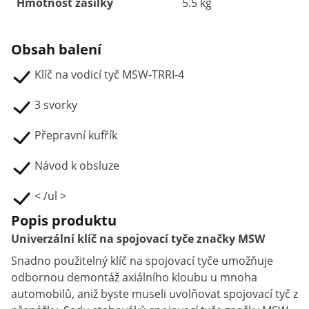
Hmotnost zásilky
5.5 kg
Obsah balení
Klíč na vodicí tyč MSW-TRRI-4
3 svorky
Přepravní kufřík
Návod k obsluze
< /ul >
Popis produktu
Univerzální klíč na spojovací tyče značky MSW
Snadno použitelný klíč na spojovací tyče umožňuje
odbornou demontáž axiálního kloubu u mnoha
automobilů, aniž byste museli uvolňovat spojovací tyč z