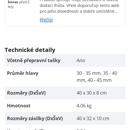
benac
před 2
dodací lhůta. Vřele doporučuji tento web
lety
pro jeho dovednosti a dobře umístěné
ceny. Bez váhání bych objednal.
Přečíst
Technické detaily
Včetně přepravní tašky
Ano
Průměr hlavy
30 - 35 mm, 35 - 40
mm, 40 - 45 mm
Rozměry (DxŠxV)
40 x 30 x 8 cm
Hmotnost
4.06 kg
Rozměry zásilky (DxŠxV)
40 x 32 x 10 cm