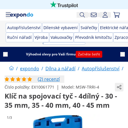
Autopříslušenství
Dílenské vybavení
Svářečky
Elektrické nář
Ruční nářadí
Výroba
Vakuovačky
Převodník kmitočtu
Zpraco
Výhodné slevy pro Vaši firmu
Začněte šetřit
/
expondo
/
Dílna a nářadí
/
Autopříslušenství
/
(2) recenzí
|
Číslo položky:
EX10061771
Model:
MSW-TRRI-4
Klíč na spojovací tyč - 4dílný - 30 -
35 mm, 35 - 40 mm, 40 - 45 mm
1/3