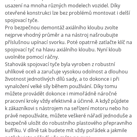
usazení na mnoha různých modelech vozidel. Díky
otevřené konstrukci lze bez problémů montovat i delší
spojovací tyče.
Pro bezpečnou demontáž axiálního kloubu zvolte
nejprve vhodný průměr a na nástroj našroubujte
příslušnou upínací svorku. Poté opatrně zatlačte klíč na
spojovací tyč na hlavu axiálního kloubu. Nyní kloub
uvolněte pomocí ráčny.
Stahovák spojovací tyče byla vyroben z robustní
uhlíkové oceli a zaručuje vysokou odolnost a dlouhou
životnost jednotlivých dílů sady, a to dokonce i při
vynaložení velké síly během používání. Díky tomu
můžete provádět dokonce i mimořádně náročné
pracovní kroky vždy efektivně a účinně. A když půjdete
k zákazníkovi s nástrojem na seřízení motoru nebo ho
právě nepoužíváte, můžete veškeré nářadí jednoduše a
bezpečně uložit do robustního plastového přepravního
kufříku. V dílně tak budete mít vždy pořádek a jakmile