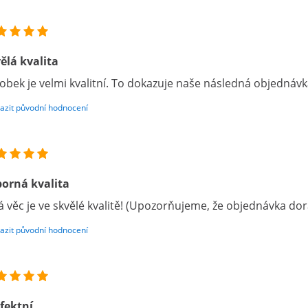
ělá kvalita
obek je velmi kvalitní. To dokazuje naše následná objednáv
azit původní hodnocení
orná kvalita
á věc je ve skvělé kvalitě! (Upozorňujeme, že objednávka dora
azit původní hodnocení
fektní