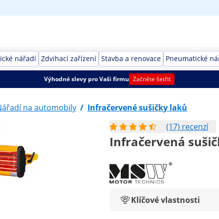
rické nářadí
Zdvihací zařízení
Stavba a renovace
Pneumatické ná
Výhodné slevy pro Vaši firmu
Začněte šetřit
Nářadí na automobily
/
Infračervené sušičky laků
(17) recenzí
Infračervená sušičk
Klíčové vlastnosti