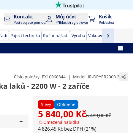
Kontakt
Můj účet
Košík
Potřebujete pomoc?
Přihlásit/registrovat
Pokladna
řadí
Pájecí technika
Ruční nářadí
Výroba
Vakuovačky
Převodník
|
Číslo položky:
EX10060344
Model:
IR-DRYER2000.2
a laků - 2200 W - 2 zaříče
Slevy
Oblíbené
5 840,00 Kč
6 489,00 Kč
Omezená nabídka
4 826,45 Kč bez DPH (21%)