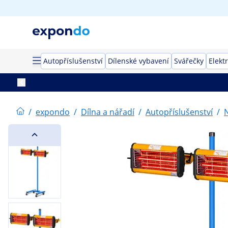
Autopříslušenství
Dílenské vybavení
Svářečky
Elekt
/
expondo
/
Dílna a nářadí
/
Autopříslušenství
/