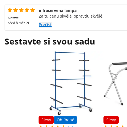
infračervená lampa
Za tu cenu skvělé, opravdu skvělé.
gomes
před 8 měsíci
Přečíst
Sestavte si svou sadu
Slevy
Oblíbené
Slevy