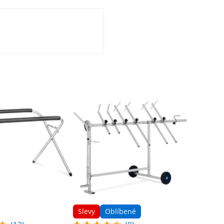
Slevy
Oblíbené