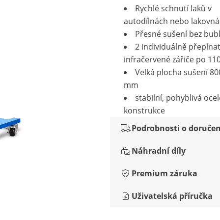
Rychlé schnutí laků v
autodílnách nebo lakovn
Přesné sušení bez bubl
2 individuálně přepína
infračervené zářiče po 11
Velká plocha sušení 80
mm
stabilní, pohyblivá oce
konstrukce
Podrobnosti o doručen
Náhradní díly
Premium záruka
Uživatelská příručka