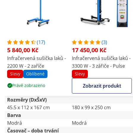
(17)
(3)
5 840,00 Kč
17 450,00 Kč
Infračervená sušička laků -
Infračervená sušička laků -
2200 W - 2 zaříče
3300 W - 3 zářiče - Pulse
Slevy
Oblíbené
Slevy
Právě zobrazeno
Zobrazit produkt
Rozměry (DxŠxV)
45.5 x 112 x 167 cm
180 x 99 x 250 cm
Barva
Modrá
Modrá
Časovač – doba trvání