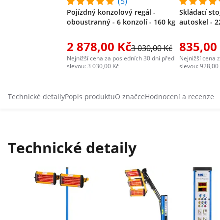
(5)
Pojízdný konzolový regál -
Skládací st
oboustranný - 6 konzolí - 160 kg
autoskel - 2
2 878,00 Kč
835,00
3 030,00 Kč
Nejnižší cena za posledních 30 dní před
Nejnižší cena 
slevou: 3 030,00 Kč
slevou: 928,00
Technické detaily
Popis produktu
O značce
Hodnocení a recenze
Technické detaily