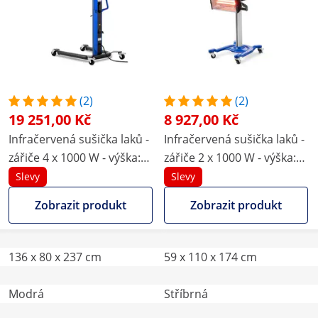
(2)
(2)
19 251,00 Kč
8 927,00 Kč
Infračervená sušička laků -
Infračervená sušička laků -
zářiče 4 x 1000 W - výška:
zářiče 2 x 1000 W - výška:
Do 240 cm - senzor
Do 160 cm
Slevy
Slevy
vzdálenosti/teploty - 230 V
Zobrazit produkt
Zobrazit produkt
136 x 80 x 237 cm
59 x 110 x 174 cm
Modrá
Stříbrná