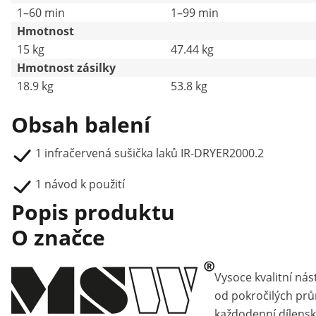
1–60 min
1–99 min
Hmotnost
15 kg
47.44 kg
Hmotnost zásilky
18.9 kg
53.8 kg
Obsah balení
1 infračervená sušička laků IR-DRYER2000.2
1 návod k použití
Popis produktu
O značce
Vysoce kvalitní nás
od pokročilých pr
každodenní dílensk