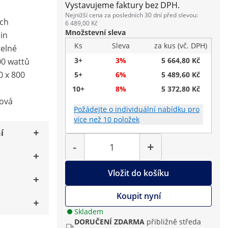
Vystavujeme faktury bez DPH.
Nejnižší cena za posledních 30 dní před slevou:
ách
6 489,00 Kč
Množstevní sleva
in
Ks
Sleva
za kus (vč. DPH)
telné
3+
3%
5 664,80 Kč
00 wattů
0 x 800
5+
6%
5 489,60 Kč
10+
8%
5 372,80 Kč
lová
Požádejte o individuální nabídku pro
více než 10 položek
í
Počet
-
+
Vložit do košíku
Koupit nyní
Skladem
DORUČENÍ ZDARMA
přibližně středa