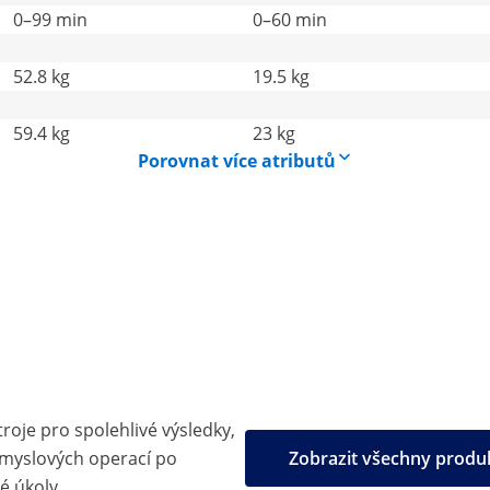
0–99 min
0–60 min
52.8 kg
19.5 kg
59.4 kg
23 kg
Porovnat více atributů
troje pro spolehlivé výsledky,
ůmyslových operací po
Zobrazit všechny prod
é úkoly.