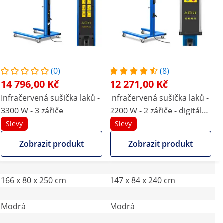
(0)
(8)
14 796,00 Kč
12 271,00 Kč
Infračervená sušička laků -
Infračervená sušička laků -
3300 W - 3 zářiče
2200 W - 2 zářiče - digitální
displej
Slevy
Slevy
Zobrazit produkt
Zobrazit produkt
166 x 80 x 250 cm
147 x 84 x 240 cm
Modrá
Modrá