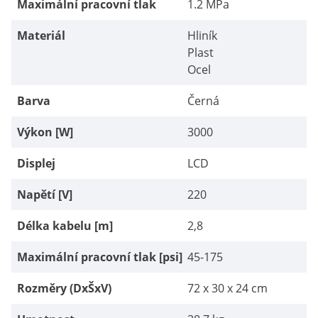
Maximální pracovní tlak
1.2 MPa
Materiál
Hliník
Plast
Ocel
Barva
Černá
Výkon [W]
3000
Displej
LCD
Napětí [V]
220
Délka kabelu [m]
2,8
Maximální pracovní tlak [psi]
45-175
Rozměry (DxŠxV)
72 x 30 x 24 cm