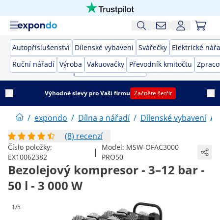
Autopříslušenství
Dílenské vybavení
Svářečky
Elektrické nář
Ruční nářadí
Výroba
Vakuovačky
Převodník kmitočtu
Zpraco
Výhodné slevy pro Vaši firmu
Začněte šetřit
/
expondo
/
Dílna a nářadí
/
Dílenské vybavení
/
(8) recenzí
Číslo položky:
Model:
MSW-OFAC3000
|
EX10062382
PRO50
Bezolejový kompresor - 3–12 bar -
50 l - 3 000 W
1/5