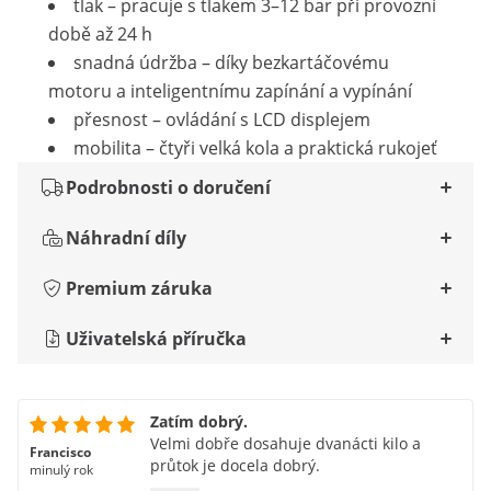
tlak – pracuje s tlakem 3–12 bar při provozní
době až 24 h
snadná údržba – díky bezkartáčovému
motoru a inteligentnímu zapínání a vypínání
přesnost – ovládání s LCD displejem
mobilita – čtyři velká kola a praktická rukojeť
Podrobnosti o doručení
Náhradní díly
Premium záruka
Uživatelská příručka
Zatím dobrý.
Velmi dobře dosahuje dvanácti kilo a
Francisco
průtok je docela dobrý.
minulý rok