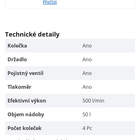
Přečíst
Technické detaily
Kolečka
Ano
Držadlo
Ano
Pojistný ventil
Ano
Tlakoměr
Ano
Efektivní výkon
500 l/min
Objem nádoby
50 l
Počet koleček
4 Pc