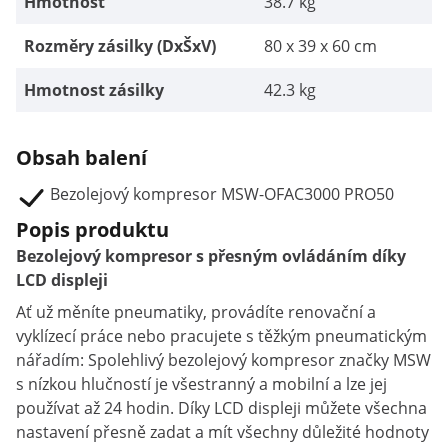
Hmotnost
38.7 kg
Rozměry zásilky (DxŠxV)
80 x 39 x 60 cm
Hmotnost zásilky
42.3 kg
Obsah balení
Bezolejový kompresor MSW-OFAC3000 PRO50
Popis produktu
Bezolejový kompresor s přesným ovládáním díky
LCD displeji
Ať už měníte pneumatiky, provádíte renovační a
vyklízecí práce nebo pracujete s těžkým pneumatickým
nářadím: Spolehlivý bezolejový kompresor značky MSW
s nízkou hlučností je všestranný a mobilní a lze jej
používat až 24 hodin. Díky LCD displeji můžete všechna
nastavení přesně zadat a mít všechny důležité hodnoty