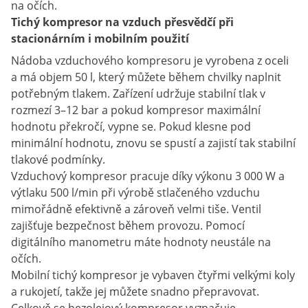
na očích.
Tichý kompresor na vzduch přesvědčí při
stacionárním i mobilním použití
Nádoba vzduchového kompresoru je vyrobena z oceli
a má objem 50 l, který můžete během chvilky naplnit
potřebným tlakem. Zařízení udržuje stabilní tlak v
rozmezí 3–12 bar a pokud kompresor maximální
hodnotu překročí, vypne se. Pokud klesne pod
minimální hodnotu, znovu se spustí a zajistí tak stabilní
tlakové podmínky.
Vzduchový kompresor pracuje díky výkonu 3 000 W a
výtlaku 500 l/min při výrobě stlačeného vzduchu
mimořádně efektivně a zároveň velmi tiše. Ventil
zajišťuje bezpečnost během provozu. Pomocí
digitálního manometru máte hodnoty neustále na
očích.
Mobilní tichý kompresor je vybaven čtyřmi velkými koly
a rukojetí, takže jej můžete snadno přepravovat.