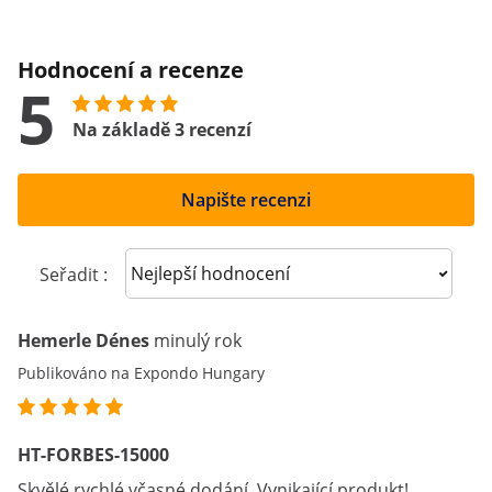
Hodnocení a recenze
5
Na základě 3 recenzí
Napište recenzi
Sort reviews
Seřadit :
Hemerle Dénes
minulý rok
Publikováno na Expondo Hungary
HT-FORBES-15000
Skvělé rychlé včasné dodání. Vynikající produkt!