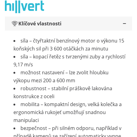
Klíčové vlastnosti
síla – čtyřtaktní benzínový motor o výkonu 15
koňských sil při 3 600 otáčkách za minutu
síla – kopací řetěz s tvrzenými zuby a rychlostí
9,17 m/s
možnost nastavení – lze zvolit hloubku
výkopu mezi 200 a 600 mm
robustnost – stabilní práškově lakována
konstrukce z oceli
mobilita – kompaktní design, velká kolečka a
ergonomická rukojeť umožňují snadnou
manipulaci
bezpečnost – při silném odporu, například v
případě kamenů se zařízení automaticky vypne