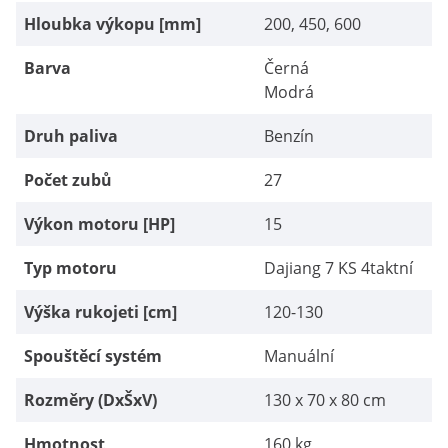
Hloubka výkopu [mm]
200, 450, 600
Barva
Černá
Modrá
Druh paliva
Benzín
Počet zubů
27
Výkon motoru [HP]
15
Typ motoru
Dajiang 7 KS 4taktní
Výška rukojeti [cm]
120-130
Spouštěcí systém
Manuální
Rozměry (DxŠxV)
130 x 70 x 80 cm
Hmotnost
160 kg