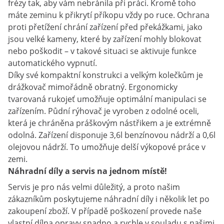
frézy tak, aby vám nebránila při práci. Kromě toho
máte zeminu k přikrytí příkopu vždy po ruce. Ochrana
proti přetížení chrání zařízení před překážkami, jako
jsou velké kameny, které by zařízení mohly blokovat
nebo poškodit – v takové situaci se aktivuje funkce
automatického vypnutí.
Díky své kompaktní konstrukci a velkým kolečkům je
drážkovač mimořádně obratný. Ergonomicky
tvarovaná rukojeť umožňuje optimální manipulaci se
zařízením. Půdní rýhovač je vyroben z odolné oceli,
která je chráněna práškovým nástřikem a je extrémně
odolná. Zařízení disponuje 3,6l benzínovou nádrží a 0,6l
olejovou nádrží. To umožňuje delší výkopové práce v
zemi.
Náhradní díly a servis na jednom místě!
Servis je pro nás velmi důležitý, a proto našim
zákazníkům poskytujeme náhradní díly i několik let po
zakoupení zboží. V případě poškození provede naše
vlastní dílna opravy snadno a rychle v souladu s našimi