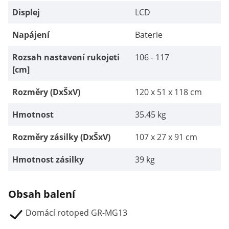
Displej
LCD
Napájení
Baterie
Rozsah nastavení rukojeti
106 - 117
[cm]
Rozměry (DxŠxV)
120 x 51 x 118 cm
Hmotnost
35.45 kg
Rozměry zásilky (DxŠxV)
107 x 27 x 91 cm
Hmotnost zásilky
39 kg
Obsah balení
Domácí rotoped GR-MG13