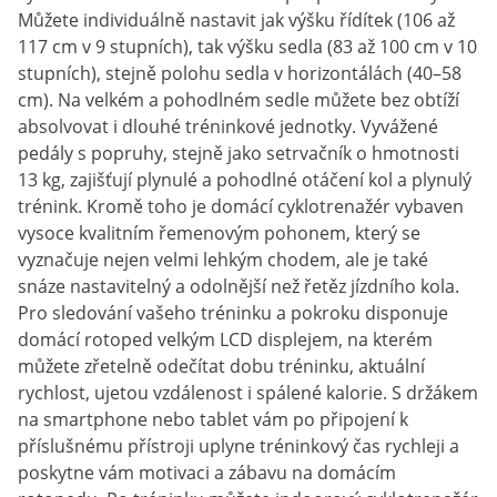
Můžete individuálně nastavit jak výšku řídítek (106 až
117 cm v 9 stupních), tak výšku sedla (83 až 100 cm v 10
stupních), stejně polohu sedla v horizontálách (40–58
cm). Na velkém a pohodlném sedle můžete bez obtíží
absolvovat i dlouhé tréninkové jednotky. Vyvážené
pedály s popruhy, stejně jako setrvačník o hmotnosti
13 kg, zajišťují plynulé a pohodlné otáčení kol a plynulý
trénink. Kromě toho je domácí cyklotrenažér vybaven
vysoce kvalitním řemenovým pohonem, který se
vyznačuje nejen velmi lehkým chodem, ale je také
snáze nastavitelný a odolnější než řetěz jízdního kola.
Pro sledování vašeho tréninku a pokroku disponuje
domácí rotoped velkým LCD displejem, na kterém
můžete zřetelně odečítat dobu tréninku, aktuální
rychlost, ujetou vzdálenost i spálené kalorie. S držákem
na smartphone nebo tablet vám po připojení k
příslušnému přístroji uplyne tréninkový čas rychleji a
poskytne vám motivaci a zábavu na domácím