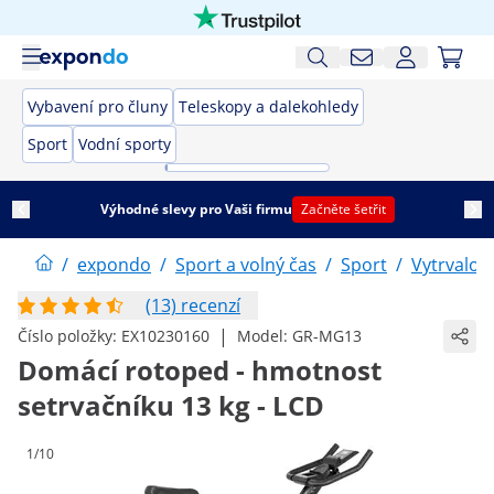
Vybavení pro čluny
Teleskopy a dalekohledy
Sport
Vodní sporty
Výhodné slevy pro Vaši firmu
Začněte šetřit
/
expondo
/
Sport a volný čas
/
Sport
/
Vytrvalost
(13) recenzí
|
Číslo položky:
EX10230160
Model:
GR-MG13
Domácí rotoped - hmotnost
setrvačníku 13 kg - LCD
1/10