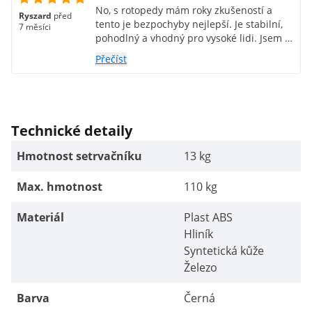
No, s rotopedy mám roky zkušeností a
Ryszard
před
tento je bezpochyby nejlepší. Je stabilní,
7 měsíci
pohodlný a vhodný pro vysoké lidi. Jsem s
ním moc spokojený, jezdím na něm každý
Přečíst
den. Jen nevím, kde je monitor tepové
frekvence.
Technické detaily
Hmotnost setrvačníku
13 kg
Max. hmotnost
110 kg
Materiál
Plast ABS
Hliník
Syntetická kůže
Železo
Barva
Černá