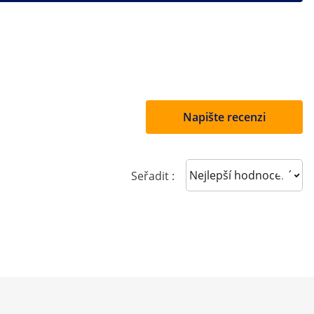
Napište recenzi
Sort reviews
Seřadit :