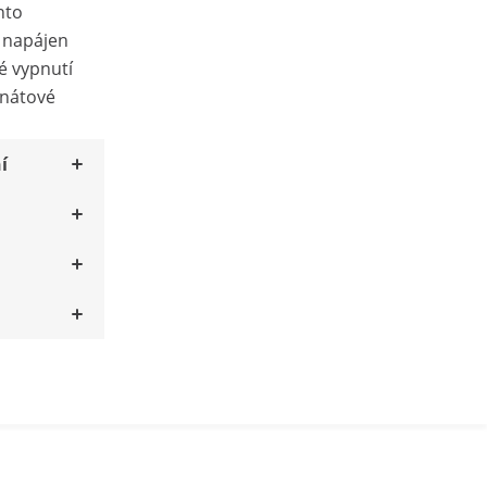
nto
e napájen
é vypnutí
onátové
í