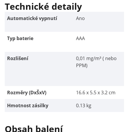
Technické detaily
Automatické vypnutí
Ano
Typ baterie
AAA
Rozlišení
0,01 mg/m³ ( nebo
PPM)
Rozměry (DxŠxV)
16.6 x 5.5 x 3.2 cm
Hmotnost zásilky
0.13 kg
Obsah balení