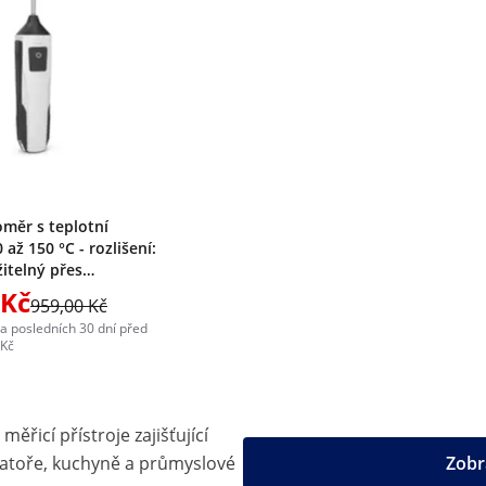
oměr s teplotní
 až 150 °C - rozlišení:
žitelný přes
se smartphonem -
 Kč
959,00 Kč
ystems
za posledních 30 dní před
 Kč
měřicí přístroje zajišťující
ratoře, kuchyně a průmyslové
Zobr