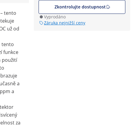
Zkontrolujte dostupnost
– tento
Vyprodáno
etekuje
Záruka nejnižší ceny
OC už od
 tento
zí funkce
 použití
to
brazuje
učasně a
 ppm a
etektor
dsvícený
telnost za