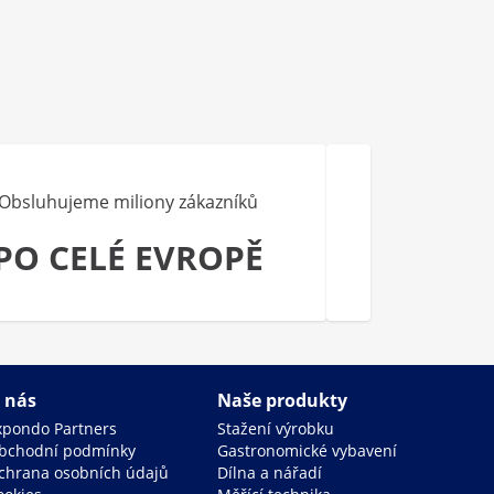
Obsluhujeme miliony zákazníků
PO CELÉ EVROPĚ
 nás
Naše produkty
xpondo Partners
Stažení výrobku
bchodní podmínky
Gastronomické vybavení
chrana osobních údajů
Dílna a nářadí