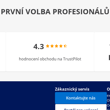
PRVNÍ VOLBA PROFESIONÁLŮ
4.3
hodnocení obchodu na TrustPilot
Zákaznický servis
O
e
Kontaktujte nás
O
O