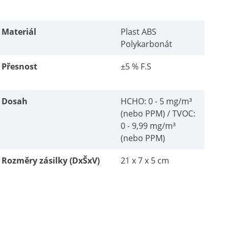
Materiál
Plast ABS
Polykarbonát
Přesnost
±5 % F.S
Dosah
HCHO: 0 - 5 mg/m³
(nebo PPM) / TVOC:
0 - 9,99 mg/m³
(nebo PPM)
Rozměry zásilky (DxŠxV)
21 x 7 x 5 cm