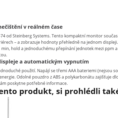
ečištění v reálném čase
-
74
od
Steinberg
Systems.
Tento
kompaktní
monitor
souča
riérech –
a
zobrazuje
hodnoty
přehledně
na
jednom
displeji
,
min,
hold
a
jednoduchému
přepínání
jednotek
mezi
ppm
tou.
 displeje a automatickým vypnutím
ednoduché
použití.
Napájí
se
třemi
AAA
bateriemi (
nejsou
so
energie.
Odolné
pouzdro
z
ABS
a
polykarbonátu
zajišťuje
dl
vám
poskytne
potřebné
informace.
tento produkt, si prohlédli tak