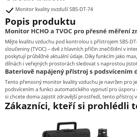
Monitor kvality ovzduší SBS-DT-74
Popis produktu
Monitor HCHO a TVOC pro přesné měření zn
Mějte
kvalitu
vzduchu
pod
kontrolou
s
přístrojem
SBS-
DT
sloučeniny (
TVOC) –
dvě
z
hlavních
příčin
znečištění
v
inte
poskytují
průběžné
aktuální
údaje.
Díky
funkcím
jako
max
dílnách
i
veřejných
prostorách
sledovat
s
naprostou
jisto
Bateriově napájený přístroj s podsvícením
Tento
přenosný
monitor
kvality
vzduchu
je
navržen
pro
j
podsvícením
a
funkci
automatického
vypnutí
pro
úsporu
si
chcete
doma
zajistit
zdravější
prostředí,
tento
přístroj
Zákazníci, kteří si prohlédli 