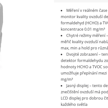
Měření v reálném čase 
monitor kvality ovzduší d
formaldehyd (HCHO) a TV
koncentrace 0.01 mg/m³
Chytré režimy měření –
měřič kvality ovzduší nabí
max, min a hold pro různá
Dvojité zobrazení – ten
detektor formaldehydu zo
hodnoty HCHO a TVOC so
umožňuje přepínání mezi
mg/m³
Jasný displej – tento d
znečištění ovzduší má po
LCD displej pro dobrou či
každého světla