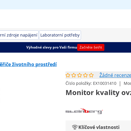
rní zdroje napájení
Laboratorní potřeby
Výhodné slevy pro Vaši firmu
Začněte šetřit
ěřiče životního prostředí
Žádné recenz
|
Číslo položky:
EX10031410
Mod
Monitor kvality o
Klíčové vlastnosti