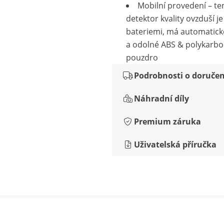
Mobilní provedení – te
detektor kvality ovzduší j
bateriemi, má automatick
a odolné ABS & polykarb
pouzdro
Podrobnosti o doručen
Náhradní díly
Premium záruka
Uživatelská příručka