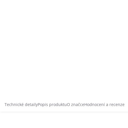
Technické detaily
Popis produktu
O značce
Hodnocení a recenze