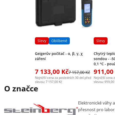
Slevy
Oblíbené
Slevy
Geigerův počítač - α, β, γ, χ
Chytrý tepl
záření
sondou - -50
0,1 °C - pou
Bluetooth 
7 133,00 Kč
911,00
7 157,00 Kč
Steinberg S
Nejnižší cena za posledních 30 dní před
Nejnižší cena 
slevou: 7 157,00 Kč
slevou: 959,00
O značce
Elektronické váhy a 
přesnost pro labo