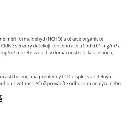
sně
měří
formaldehyd (
HCHO)
a
těkavé
organické
.
Citlivé
senzory
detekují
koncentrace
už
od
0.01
mg/
m³
a
a
mg/
m³
můžete
vzduch
v
domácnostech,
kancelářích,
učástí
balení),
má
přehledný
LCD
displej
s
volitelným
ouhou
životnost.
Ať
už
provádíte
odbornou
analýzu
nebo
é