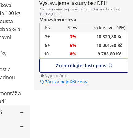
Vystavujeme faktury bez DPH.
níková
Nejnižší cena za posledních 30 dní před slevou:
do 100 kg
10 969,00 Kč
Množstevní sleva
pousta
Ks
Sleva
za kus (vč. DPH)
tebooky a
3+
3%
10 320,80 Kč
covní
5+
6%
10 001,60 Kč
íky
10+
8%
9 788,80 Kč
Zkontrolujte dostupnost
ost a
Vyprodáno
nadnou
Záruka nejnižší ceny
 montáž a
adí
í