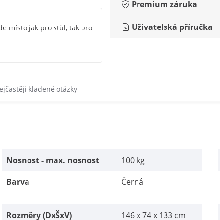
Premium záruka
Uživatelská příručka
e místo jak pro stůl, tak pro
ejčastěji kladené otázky
Nosnost - max. nosnost
100 kg
Barva
Černá
Rozměry (DxŠxV)
146 x 74 x 133 cm