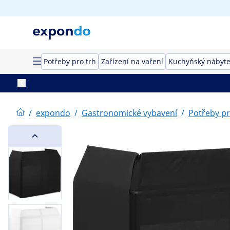
Potřeby pro trh
Zařízení na vaření
Kuchyňský nábyt
/
expondo
/
Gastronomické vybavení
/
Potřeby pr