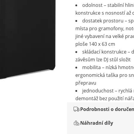
odolnost – stabilní hli
konstrukce s nosností až 
dostatek prostoru – s
místa pro gramofony, no
jiné vybavení na velké pra
ploše 140 x 63 cm
skládací konstrukce – d
závěsům lze DJ stůl složit
mobilita – nízká hmotn
ergonomická taška pro s
přepravu
jednoduchost – rychlá
demontáž bez použití nář
Podrobnosti o doručen
Náhradní díly