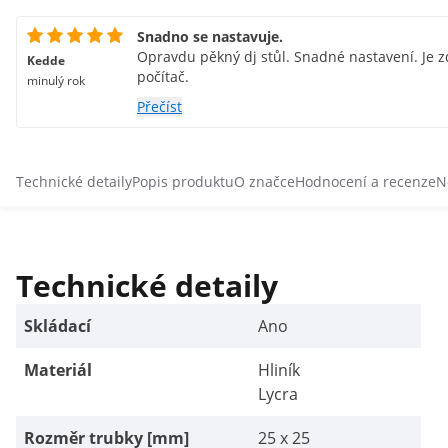
Snadno se nastavuje.
Opravdu pěkný dj stůl. Snadné nastavení. Je zd
Kedde
počítač.
minulý rok
Přečíst
Technické detaily
Popis produktu
O značce
Hodnocení a recenze
N
Technické detaily
Skládací
Ano
Materiál
Hliník
Lycra
Rozměr trubky [mm]
25 x 25