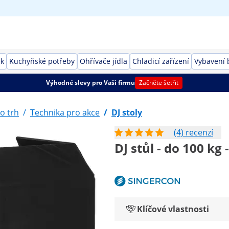
ek
Kuchyňské potřeby
Ohřívače jídla
Chladicí zařízení
Vybavení 
Výhodné slevy pro Vaši firmu
Začněte šetřit
o trh
/
Technika pro akce
/
DJ stoly
(4) recenzí
DJ stůl - do 100 kg
Klíčové vlastnosti