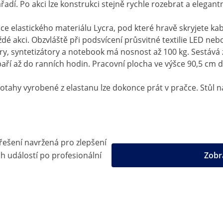
. Po akci lze konstrukci stejně rychle rozebrat a elegantně
ce elastického materiálu Lycra, pod které hravě skryjete ka
aždé akci. Obzvláště při podsvícení průsvitné textilie LED n
y, syntetizátory a notebook má nosnost až 100 kg. Sestává 
e paří až do ranních hodin. Pracovní plocha ve výšce 90,5 cm
otahy vyrobené z elastanu lze dokonce prát v pračce. Stůl 
 řešení navržená pro zlepšení
h událostí po profesionální
Zobr