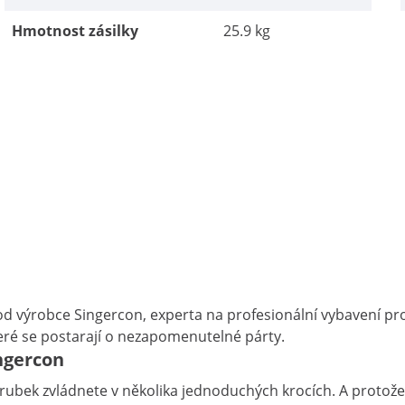
Hmotnost zásilky
25.9 kg
 výrobce Singercon, experta na profesionální vybavení pro 
eré se postarají o nezapomenutelné párty.
ingercon
rubek zvládnete v několika jednoduchých krocích. A protože