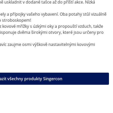
 uskladnit v dodané tašce až do příští akce. Nízká
bely a přípojky vašeho vybavení. Oba potahy stůl vizuálně
ebo stroboskopem!
z kovové mřížky s úzkými oky a propouští vzduch, takže
 disponuje dvěma širokými otvory, které jsou určeny pro
navíc zaujme osmi výškově nastavitelnými kovovými
azit všechny produkty Singercon