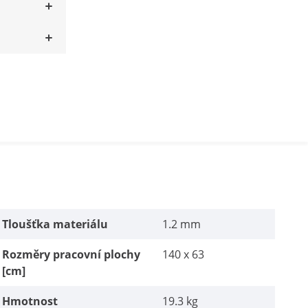
Tloušťka materiálu
1.2 mm
Rozměry pracovní plochy
140 x 63
[cm]
Hmotnost
19.3 kg