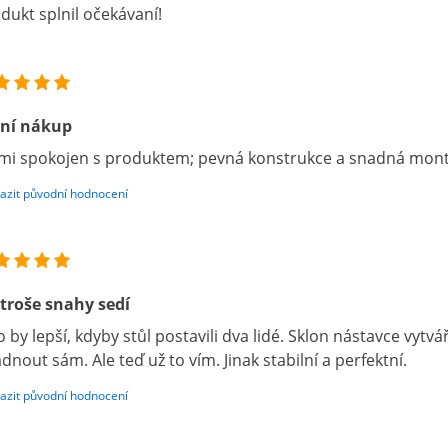
dukt splnil očekávaní!
vní nákup
mi spokojen s produktem; pevná konstrukce a snadná mon
azit původní hodnocení
 troše snahy sedí
o by lepší, kdyby stůl postavili dva lidé. Sklon nástavce vytvář
ádnout sám. Ale teď už to vím. Jinak stabilní a perfektní.
azit původní hodnocení