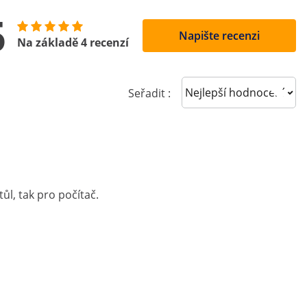
5
Napište recenzi
Na základě 4 recenzí
Sort reviews
Seřadit :
ůl, tak pro počítač.