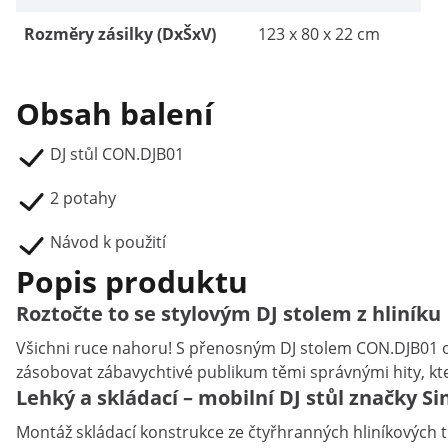
Rozměry zásilky (DxŠxV)
123 x 80 x 22 cm
Obsah balení
DJ stůl CON.DJB01
2 potahy
Návod k použití
Popis produktu
Roztočte to se stylovým DJ stolem z hliníku
Všichni ruce nahoru! S přenosným DJ stolem CON.DJB01 od
zásobovat zábavychtivé publikum těmi správnými hity, kt
Lehký a skládací – mobilní DJ stůl značky S
Montáž skládací konstrukce ze čtyřhranných hliníkových t