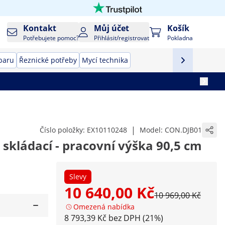
Kontakt
Můj účet
Košík
Potřebujete pomoc?
Přihlásit/registrovat
Pokladna
baru
Řeznické potřeby
Mycí technika
|
Číslo položky:
EX10110248
Model:
CON.DJB01
 - skládací - pracovní výška 90,5 cm
Slevy
10 640,00 Kč
10 969,00 Kč
Omezená nabídka
8 793,39 Kč bez DPH (21%)